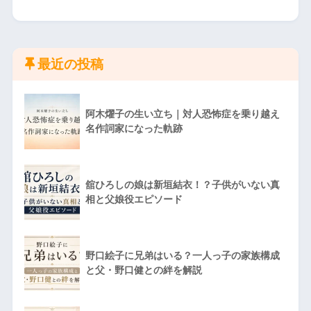
最近の投稿
阿木燿子の生い立ち｜対人恐怖症を乗り越え
名作詞家になった軌跡
舘ひろしの娘は新垣結衣！？子供がいない真
相と父娘役エピソード
野口絵子に兄弟はいる？一人っ子の家族構成
と父・野口健との絆を解説