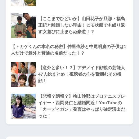
【ここまでひどいか】山田花子が旦那・福島
正紀と離婚しない理由！ヒモ状態でも繰り返
す女遊びに止まらぬ豪遊！？
【トカゲくんの本名の秘密】仲里依紗と中尾明慶の子供は1
人だけで意外と普通の名前だった！？
【意外と多い！？】アデノイド顔貌の芸能人
47人総まとめ！視聴者の心を鷲掴むその横
顔！
【悲報？朗報？】檜山沙耶はプロテニスプレ
イヤー・西岡良仁と結婚間近！YouTubeの
「カーディガン」発言はやっぱり確定演出だ
った！