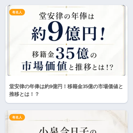
有名人
堂安律の年俸は約9億円！移籍金35億の市場価値と
推移とは！？
有名人