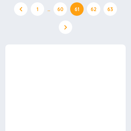
1
…
60
61
62
63