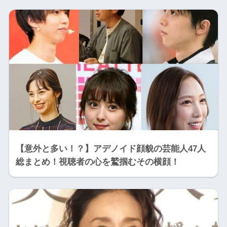
【意外と多い！？】アデノイド顔貌の芸能人47人
総まとめ！視聴者の心を鷲掴むその横顔！