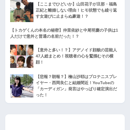
【ここまでひどいか】山田花子が旦那・福島
正紀と離婚しない理由！ヒモ状態でも繰り返
す女遊びに止まらぬ豪遊！？
【トカゲくんの本名の秘密】仲里依紗と中尾明慶の子供は1
人だけで意外と普通の名前だった！？
【意外と多い！？】アデノイド顔貌の芸能人
47人総まとめ！視聴者の心を鷲掴むその横
顔！
【悲報？朗報？】檜山沙耶はプロテニスプレ
イヤー・西岡良仁と結婚間近！YouTubeの
「カーディガン」発言はやっぱり確定演出だ
った！