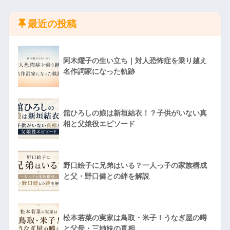
最近の投稿
阿木燿子の生い立ち｜対人恐怖症を乗り越え
名作詞家になった軌跡
舘ひろしの娘は新垣結衣！？子供がいない真
相と父娘役エピソード
野口絵子に兄弟はいる？一人っ子の家族構成
と父・野口健との絆を解説
松本若菜の実家は鳥取・米子！うなぎ屋の噂
と父母・三姉妹の真相