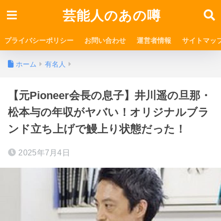
芸能人のあの噂
プライバシーポリシー
お問い合わせ
運営者情報
サイトマッ
ホーム
有名人
【元Pioneer会長の息子】井川遥の旦那・
松本与の年収がヤバい！オリジナルブラ
ンド立ち上げで鰻上り状態だった！
2025年7月4日