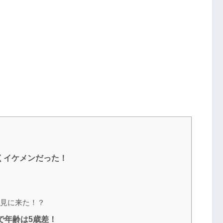
くイケメンだった！
を見に来た！？
で年齢は5歳差！