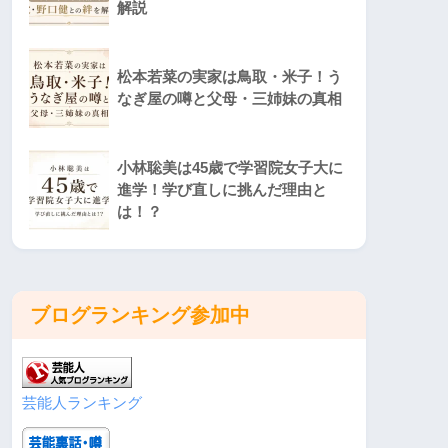
解説
松本若菜の実家は鳥取・米子！う
なぎ屋の噂と父母・三姉妹の真相
小林聡美は45歳で学習院女子大に
進学！学び直しに挑んだ理由と
は！？
ブログランキング参加中
芸能人ランキング