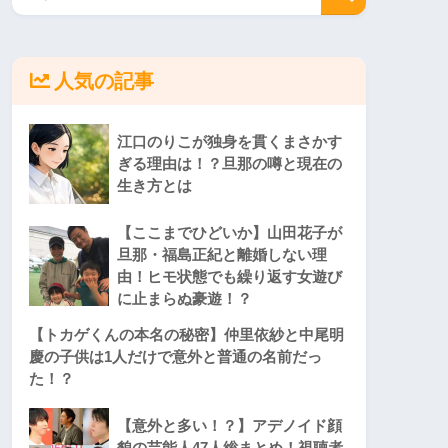
人気の記事
江口のりこが独身を貫くまさかす
ぎる理由は！？旦那の噂と現在の
生き方とは
【ここまでひどいか】山田花子が
旦那・福島正紀と離婚しない理
由！ヒモ状態でも繰り返す女遊び
に止まらぬ豪遊！？
【トカゲくんの本名の秘密】仲里依紗と中尾明
慶の子供は1人だけで意外と普通の名前だっ
た！？
【意外と多い！？】アデノイド顔
貌の芸能人47人総まとめ！視聴者