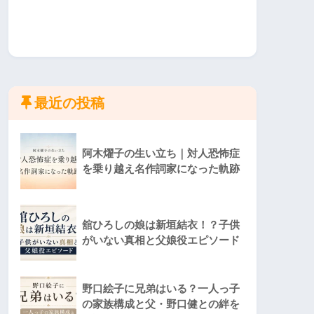
最近の投稿
阿木燿子の生い立ち｜対人恐怖症
を乗り越え名作詞家になった軌跡
舘ひろしの娘は新垣結衣！？子供
がいない真相と父娘役エピソード
野口絵子に兄弟はいる？一人っ子
の家族構成と父・野口健との絆を