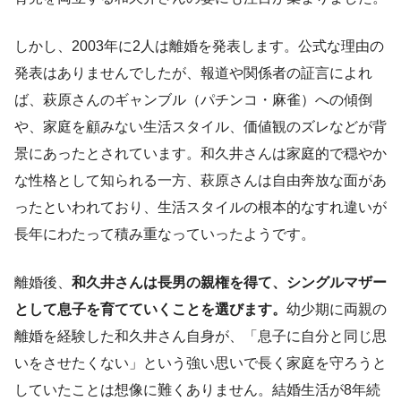
しかし、2003年に2人は離婚を発表します。公式な理由の
発表はありませんでしたが、報道や関係者の証言によれ
ば、萩原さんのギャンブル（パチンコ・麻雀）への傾倒
や、家庭を顧みない生活スタイル、価値観のズレなどが背
景にあったとされています。和久井さんは家庭的で穏やか
な性格として知られる一方、萩原さんは自由奔放な面があ
ったといわれており、生活スタイルの根本的なすれ違いが
長年にわたって積み重なっていったようです。
離婚後、
和久井さんは長男の親権を得て、シングルマザー
として息子を育てていくことを選びます。
幼少期に両親の
離婚を経験した和久井さん自身が、「息子に自分と同じ思
いをさせたくない」という強い思いで長く家庭を守ろうと
していたことは想像に難くありません。結婚生活が8年続