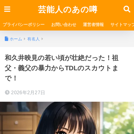
芸能人のあの噂
プライバシーポリシー
お問い合わせ
運営者情報
サイトマッ
ホーム
有名人
和久井映見の若い頃が壮絶だった！祖
父・義父の暴力からTDLのスカウトま
で！
2026年2月27日