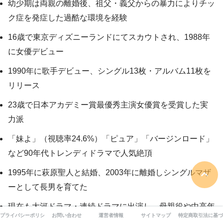
幼少期は両親の離婚後、祖父・義父からの暴力によりチッ
ク症を発症した過酷な環境を経験
16歳で東京ディズニーランドにてスカウトされ、1988年
に女優デビュー
1990年に歌手デビュー、シングル13枚・アルバム11枚を
リリース
23歳で日本アカデミー賞最優秀主演女優賞を受賞した実
力派
「妹よ」（視聴率24.6%）「ピュア」「バージンロード」
など90年代トレンディドラマで人気絶頂
1995年に萩原聖人と結婚、2003年に離婚しシングルマザ
ーとして長男を育てた
現在も大河ドラマ・連続ドラマに出演し、母親役や中高年
プライバシーポリシー
お問い合わせ
運営者情報
サイトマップ
特定商取引法に基づ
女性役で存在感を発揮