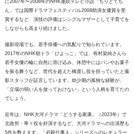
に2007年〜2008年のNHK連続テレビ小説「ちりとてち
ん」では国際ドラマフェスティバル2008助演女優賞を受
賞するなど、演技の評価はシングルマザーとして子育てを
しながらも高まり続けました。
撮影現場でも、若手俳優への気配りで知られています。
2017年のNHK朝ドラ「ひよっこ」では、有村架純さんら
若手女優の輪に自然に溶け込み、休憩中にはパンやお菓子
を振る舞うなど、世代を超えた橋渡し役を担っていたと撮
影スタッフが証言しています。幼少期の孤独な経験が、
「立場の弱い人を放っておけない」という人柄を育てたの
でしょう。
近年は、NHK大河ドラマ「どうする家康」（2023年）で
北政所・寧々役を好演するなど、大河ドラマへの出演歴も
5作を数えます。「必殺仕事人」シリーズへのレギュラー