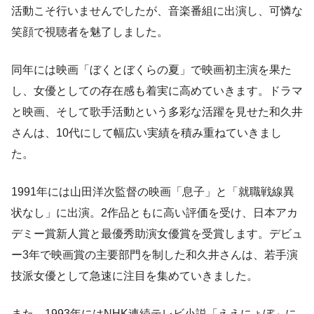
活動こそ行いませんでしたが、音楽番組に出演し、可憐な
笑顔で視聴者を魅了しました。
同年には映画「ぼくとぼくらの夏」で映画初主演を果た
し、女優としての存在感も着実に高めていきます。ドラマ
と映画、そして歌手活動という多彩な活躍を見せた和久井
さんは、10代にして幅広い実績を積み重ねていきまし
た。
1991年には山田洋次監督の映画「息子」と「就職戦線異
状なし」に出演。2作品ともに高い評価を受け、日本アカ
デミー賞新人賞と最優秀助演女優賞を受賞します。デビュ
ー3年で映画賞の主要部門を制した和久井さんは、若手演
技派女優として急速に注目を集めていきました。
また、1993年にはNHK連続テレビ小説「ええにょぼ」に