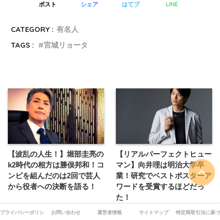
LINE
ポスト
シェア
はてブ
CATEGORY :
有名人
TAGS :
宮城リョータ
【波乱の人生！】堀部圭亮の
【リアルパーフェクトヒュー
k2時代の相方は勝俣邦和！コ
マン】向井理は明治大学卒
ンビを組んだのは2回で芸人
業！研究でベストポスターア
から役者への決断を語る！
ワードを受賞するほどだっ
た！
プライバシーポリシー
お問い合わせ
運営者情報
サイトマップ
特定商取引法に基づ