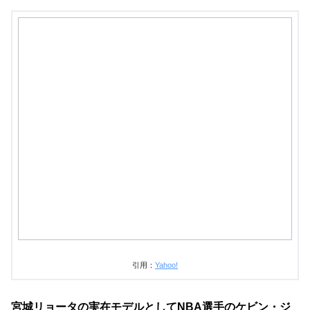
引用：
Yahoo!
宮城リョータの実在モデルとしてNBA選手のケビン・ジ